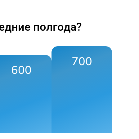
едние полгода?
700
600