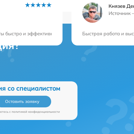
Князев Де
Источник 
ы быстро и эффективно решили мою проблему. Теперь т
Быстрая работа и вы
ция?
ия со специалистом
Оставить заявку
аетесь c
политикой конфиденциальности