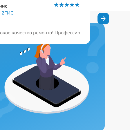
нис
–
2ГИС
ехника функционирует как новая. Рекомендую всем, кто
сокое качество ремонта! Профессиональный подход, до