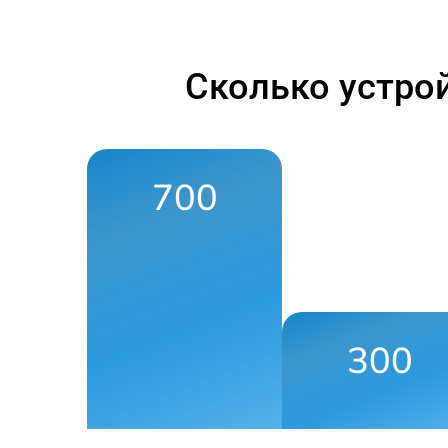
Сколько устро
700
300