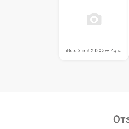
iBoto Smart Х420GW Aqua
От