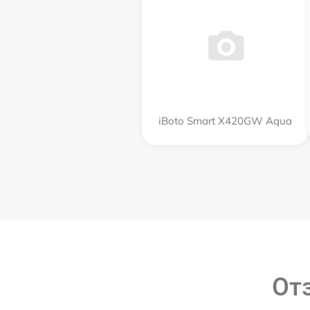
iBoto Smart Х420GW Aqua
От