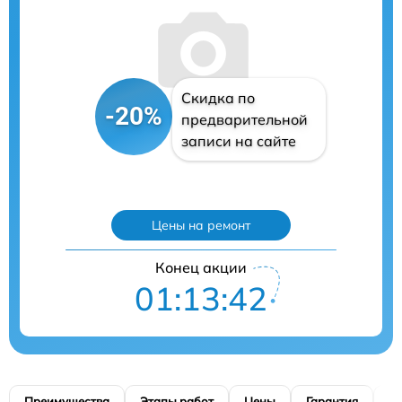
Скидка по
-20%
предварительной
записи на сайте
Цены на ремонт
Конец акции
01:13:41
Преимущества
Этапы работ
Цены
Гарантия
М