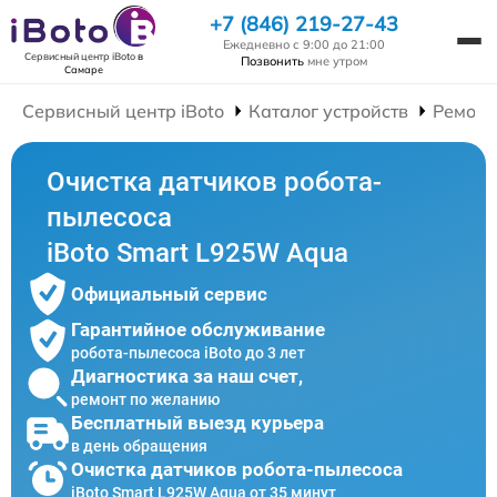
+7 (846) 219-27-43
Ежедневно с 9:00 до 21:00
Сервисный центр iBoto
в
Позвонить
мне утром
Самаре
Сервисный центр iBoto
Каталог устройств
Ремонт
Очистка датчиков робота-
пылесоса
iBoto Smart L925W Aqua
Официальный сервис
Гарантийное обслуживание
робота-пылесоса iBoto до 3 лет
Диагностика за наш счет,
ремонт по желанию
Бесплатный выезд курьера
в день обращения
Очистка датчиков робота-пылесоса
iBoto Smart L925W Aqua от 35 минут